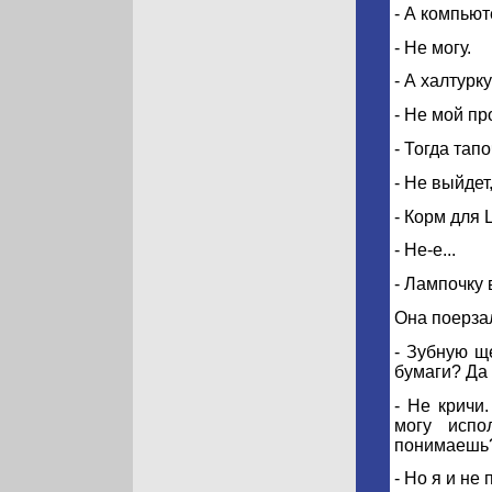
- А компьют
- Не могу.
- А халтурк
- Не мой пр
- Тогда тап
- Не выйдет
- Корм для
- Не-е...
- Лампочку
Она поерзал
- Зубную щ
бумаги? Да 
- Не кричи
могу испо
понимаешь
- Но я и не