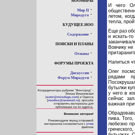
НООМИРЫ
И чего Ол
Мир II
общественн
Мирадуга
летом, ког
тепла, прой
БУДУЩЕЕ.НОО
Еще раз обо
Содержание
и искать-то
заканчивалс
ПОИСКИ И ПЛАНЫ
Вовчику не
притаранить
Отзывы
Напиться чт
ФОРУМЫ ПРОЕКТА
Олег посм
Дискуссии
рядами пр
Форум Мирадуги
Посокрушалс
бутылки куп
Кооррдинаторы рубрики "Фенгород" -
у него в к
Элиша Вишневская
[
autor@miraduga.com
] и Одисса
сейчас за
[
noodiss@newmail.ru
], просьба
важная прич
отправлять материалы для
публикации на их адреса.
Обрадовавши
Внимание авторам!
пива. Того,
Рекомендуем перед отправкой
любезно пр
материалов ознакомиться с
этим
файлом
греческого
бутылках. 