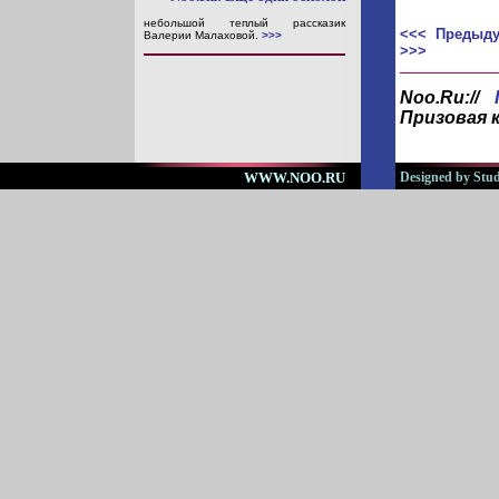
небольшой теплый рассказик
<<< Предыду
Валерии Малаховой.
>>>
>>>
Noo.Ru://
Призовая 
WWW.NOO.RU
Designed by Stud