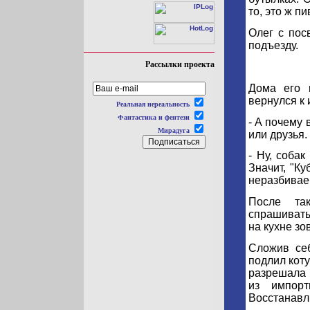
то, это ж пи
Олег с пос
подъезду.
Рассылки проекта
Дома его 
вернулся к 
Реальная нереальность
Фантастика и фентези
- А почему 
Мирадуга
или друзья.
- Ну, соба
Значит, "Ку
неразбивае
После та
спрашивать
на кухне зо
Сложив себ
подлил коту
разрешала 
из импорт
Восстанавл