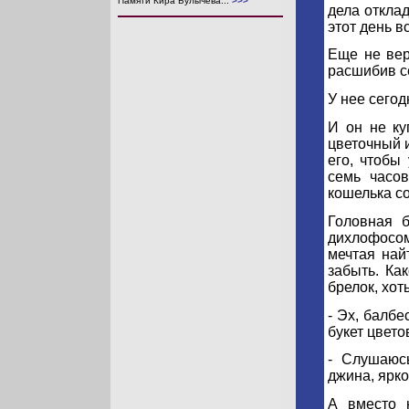
Памяти Кира Булычева...
>>>
дела откла
этот день в
Еще не вер
расшибив с
У нее сегод
И он не ку
цветочный и
его, чтобы
семь часов
кошелька с
Головная б
дихлофосом
мечтая най
забыть. Ка
брелок, хот
- Эх, балбе
букет цвето
- Слушаюсь
джина, ярко
А вместо 