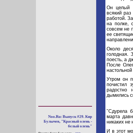
Он целый 
всякий раз 
работой. З
на полке,
совсем не 
ее светящи
направлени
Около дес
голодная. 
поесть, а 
После Олег
настольной
Утром он п
почистил з
радостно 
дымились с
"Сдурела б
марта давн
Noo.Ru: Выпуск #29. Кир
Булычев, "Красный олень -
никаких не 
белый олень"
И в этот м