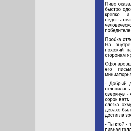
Пиво оказа
быстро одо
крепко и
недостаточ
человеческ
победителе
Пробка отл
На внутре
похожий на
сторонам я
Офонаревши
его письм
миниатюрна
- Добрый д
склонилас
сверкнув - 
сорок ватт
слегка охм
девахе было
достигла зр
- Ты кто? -
пивная галл