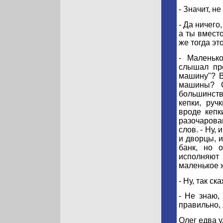
- Значит, н
- Да ничего
а ты вместо
же тогда эт
- Маленьк
слышал про
машину"? В
машины? О
большинст
кепки, руч
вроде кепк
разочарова
слов. - Ну,
и дворцы, 
банк, но 
исполняют 
маленькое 
- Ну, так с
- Не знаю,
правильно, 
Олег едва у