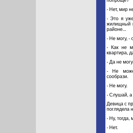
попроще?
- Нет, мир 
- Это я уж
жилищный в
районе...
- Не могу, -
- Как не 
квартира, д
- Да не мог
- Не може
сообрази.
- Не могу.
- Слушай, а
Девица с пр
поглядела н
- Ну, тогда
- Нет.