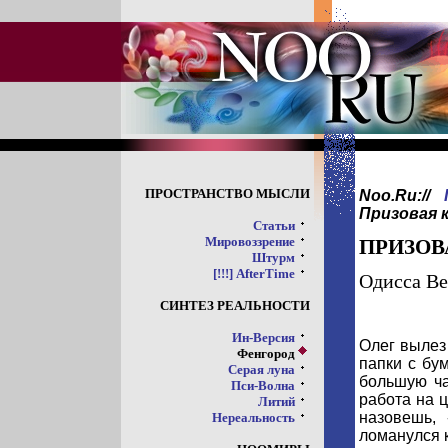
ПРОСТРАНСТВО МЫСЛИ
Noo.Ru://
Призовая 
Статьи
Мировоззрение
ПРИЗОВ
Штурм
[!!!] AfterTime
Одисса Ве
СИНТЕЗ РЕАЛЬНОСТИ
Ин-Версия
Олег вылез 
Фенгород
папки с бум
Серая луна
большую ча
Пси-Волна
работа на ц
Литий
назовешь, 
Нереальность
ломанулся к