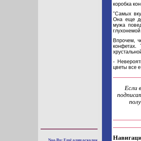
коробка кон
"Самых вку
Она еще д
мужа повед
глухонемой
Впрочем, ч
конфетах.
хрустальной
- Невероят
цветы все е
Если 
подписат
пол
Навигаци
Noo.Ru: Ещё один осколок