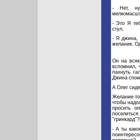
- Нет, н
мелкомасшт
- Это Я те
стул.
- Я джина,
желание. О
Он на всяк
вспомнил, 
пахнуть га
Джина спок
А Олег сид
Желание-то 
чтобы надо
просить о
поселиться
"гринкард"?
- А ты как
поинтерес