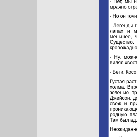
- Нет, мы 
мрачно отре
- Но он точ
- Легенды 
лапах и м
меньшее, ч
Существо,
кровожадное
- Ну, мож
виляя хвос
- Беги, Косо
Густая раст
холма. Впр
зеленью тр
Джейсон, д
свеж и пр
проникающ
родную пла
Там был ад,
Неожиданно