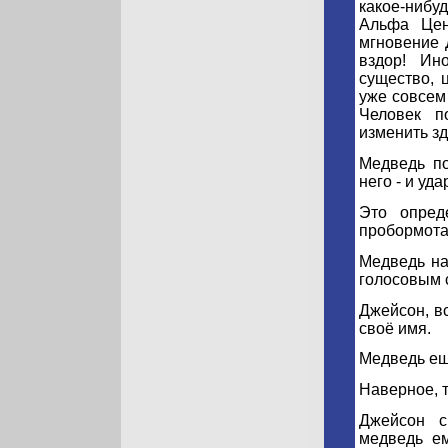
какое-нибу
Альфа Цен
мгновение 
вздор! Ин
существо, 
уже совсем 
Человек п
изменить зд
Медведь по
него - и уд
Это опред
пробормота
Медведь на
голосовым 
Джейсон, в
своё имя.
Медведь ещ
Наверное, т
Джейсон с
медведь е