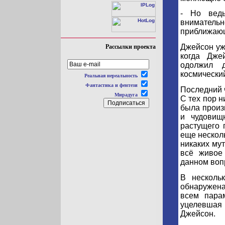
- Но вед
вниматель
приближающ
Джейсон уж
Рассылки проекта
когда Дже
одолжил д
космический
Реальная нереальность
Фантастика и фентези
Последний 
Мирадуга
С тех пор н
была произ
и чудовищ
растущего 
еще несколь
никаких мут
всё живое
данном воп
В несколь
обнаружен
всем пара
уцелевшая 
Джейсон.