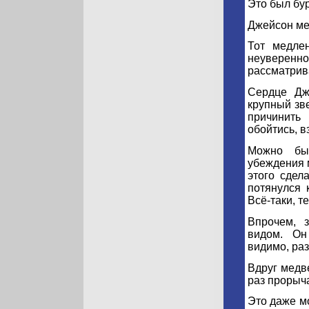
Это был бу
Джейсон ме
Тот медлен
неуверенно
рассматрива
Сердце Дж
крупный зв
причинить
обойтись, в
Можно был
убеждения 
этого сдел
потянулся 
Всё-таки, т
Впрочем, 
видом. Он
видимо, ра
Вдруг медв
раз прорыча
Это даже мо