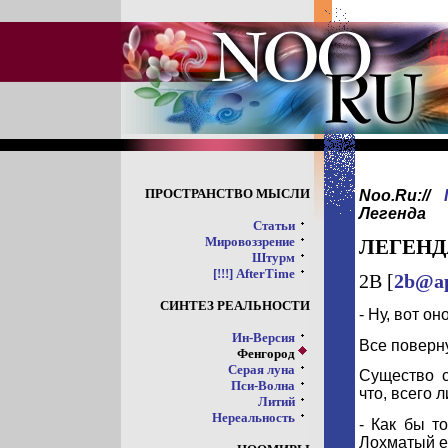
ПРОСТРАНСТВО МЫСЛИ
Noo.Ru://
Легенда
Статьи
Мировоззрение
ЛЕГЕНД
Штурм
[!!!] AfterTime
2B [
2b@ap
СИНТЕЗ РЕАЛЬНОСТИ
- Ну, вот он
Ин-Версия
Все поверну
Фенгород
Серая луна
Существо с
Пси-Волна
что, всего 
Литий
Нереальность
- Как бы т
Лохматый е