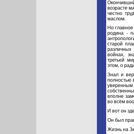
Окончивши
возрасте ма
честно тру
маслом.
Но главное
родина - п
антрополог
старой пла
различных 
войнах, зн
третьей ми
этом, о рад
Знал и вер
полностью 
уверенным
собственн
вполне зам
во всём во
И вот он зд
Он был пра
Жизнь на З