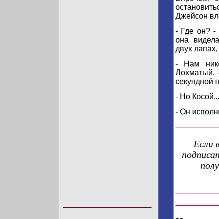
остановит
Джейсон вле
- Где он? 
она видел
двух лапах,
- Нам ник
Лохматый. 
секундной п
- Но Косой.
- Он исполни
Если 
подписат
пол