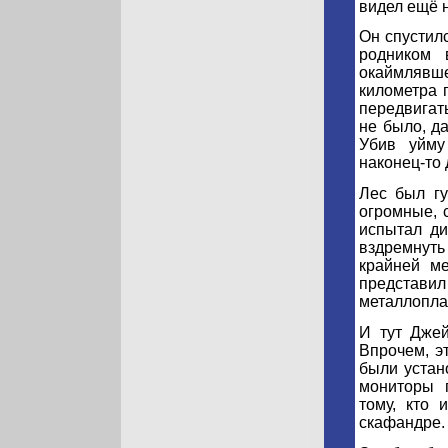
видел ещё 
Он спустил
родником 
окаймлявшем
километра 
передвигат
не было, да
Убив уйму
наконец-то 
Лес был г
огромные, 
испытал ди
вздремнуть 
крайней м
представил
металлоплас
И тут Джей
Впрочем, э
были устан
мониторы 
тому, кто 
скафандре.