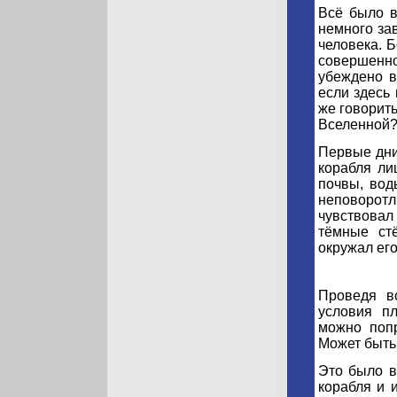
Всё было в
немного за
человека. Б
совершенн
убеждено в
если здесь
же говорит
Вселенной
Первые дни
корабля ли
почвы, вод
неповоротл
чувствовал
тёмные ст
окружал его
Проведя в
условия п
можно попр
Может быть,
Это было в
корабля и 