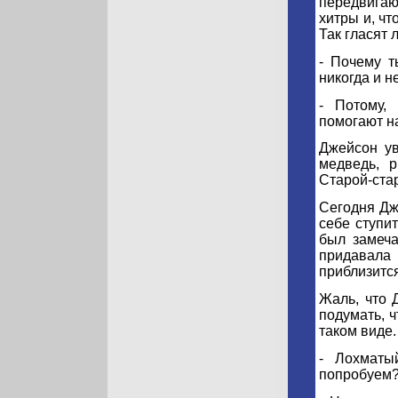
передвигаю
хитры и, чт
Так гласят 
- Почему 
никогда и н
- Потому,
помогают на
Джейсон ув
медведь, р
Старой-стар
Сегодня Дже
себе ступи
был замеча
придавала
приблизится
Жаль, что 
подумать, ч
таком виде.
- Лохматы
попробуем?