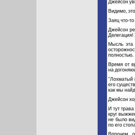
Джейсон ув
Видимо, это
Заяц что-то
Джейсон ре
Делегация!
Мысль эта 
осторожнос
полностью.
Время от в
на догоняю
"Лохматый 
его существ
как мы найд
Джейсон хор
И тут трава
круг выжжен
не было ви
по его стоп
Впрочем, 