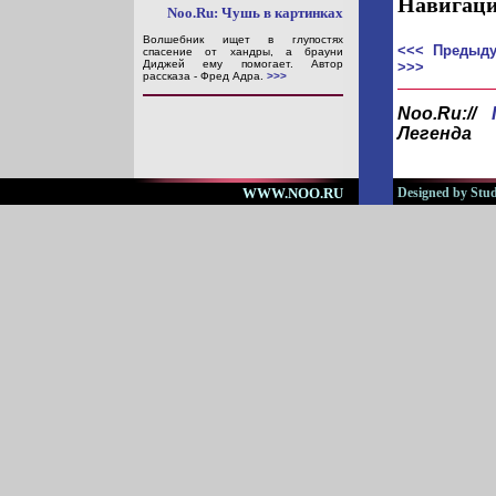
Навигаци
Noo.Ru: Чушь в картинках
Волшебник ищет в глупостях
<<< Предыду
спасение от хандры, а брауни
Диджей ему помогает. Автор
>>>
рассказа - Фред Адра.
>>>
Noo.Ru://
Легенда
WWW.NOO.RU
Designed by Stud