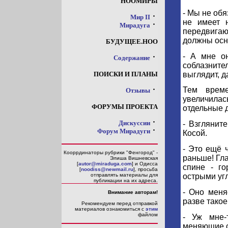
НООМИРЫ
- Мы не обя
Мир II
не имеет н
Мирадуга
передвига
должны осн
БУДУЩЕЕ.НОО
- А мне о
Содержание
соблазнит
выглядит, д
ПОИСКИ И ПЛАНЫ
Тем врем
Отзывы
увеличилас
ФОРУМЫ ПРОЕКТА
отдельные 
Дискуссии
- Взгляните
Форум Мирадуги
Косой.
- Это ещё 
Кооррдинаторы рубрики "Фенгород" -
раньше! Гла
Элиша Вишневская
[
autor@miraduga.com
] и Одисса
спине - г
[
noodiss@newmail.ru
], просьба
острыми угл
отправлять материалы для
публикации на их адреса.
- Оно меня
Внимание авторам!
разве тако
Рекомендуем перед отправкой
материалов ознакомиться с
этим
файлом
- Уж мне-
меняющие св