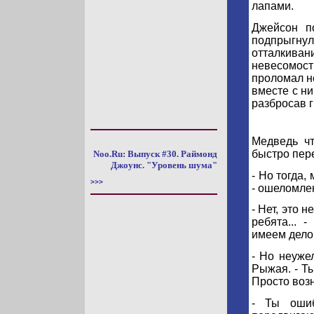
лапами.
Джейсон по
подпрыгн
отталкив
невесомос
проломал не
вместе с н
разбросав 
Медведь чт
быстро пер
Noo.Ru: Выпуск #30. Раймонд
Джоунс. "Уровень шума"
- Но тогда,
>>>
- ошеломле
- Нет, это 
ребята... 
имеем дело 
- Но неуже
Рыжая. - Ты
Просто воз
- Ты ошиб