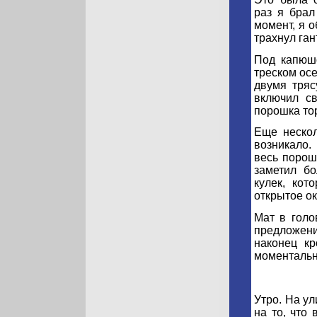
раз я брал
момент, я о
трахнул га
Под капюшо
треском осе
двумя тряс
включил св
порошка то
Еще нескол
возникало.
весь порош
заметил б
кулек, ко
открытое ок
Мат в голо
предложени
наконец кр
моментальн
Утро. На ул
на то, что