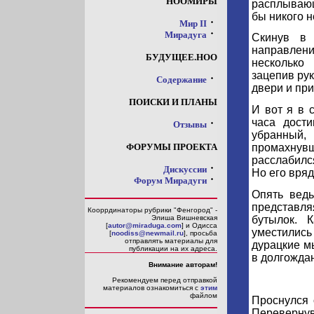
НООМИРЫ
расплывающ
бы никого н
Мир II
Мирадуга
Скинув в 
направлени
БУДУЩЕЕ.НОО
несколько
зацепив рук
Содержание
двери и при
ПОИСКИ И ПЛАНЫ
И вот я в 
часа дости
Отзывы
убранный
ФОРУМЫ ПРОЕКТА
промахнувш
расслабилс
Дискуссии
Но его вряд
Форум Мирадуги
Опять ведь
представл
Кооррдинаторы рубрики "Фенгород" -
бутылок. 
Элиша Вишневская
[
autor@miraduga.com
] и Одисса
уместилис
[
noodiss@newmail.ru
], просьба
отправлять материалы для
дурацкие мы
публикации на их адреса.
в долгождан
Внимание авторам!
Рекомендуем перед отправкой
материалов ознакомиться с
этим
файлом
Проснулся 
Перевернув