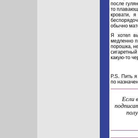
после гуля
то плавающи
кровати, я
беспорядоч
обычно мат
Я хотел в
медленно п
порошка, не
сигаретный
какую-то че
P.S. Пить 
по назначе
Если 
подписат
пол