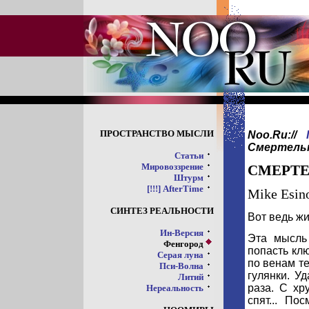
ПРОСТРАНСТВО МЫСЛИ
Noo.Ru://
Смертель
Статьи
Мировоззрение
СМЕРТЕ
Штурм
[!!!] AfterTime
Mike Esin
СИНТЕЗ РЕАЛЬНОСТИ
Вот ведь жи
Ин-Версия
Эта мысль
Фенгород
попасть кл
Серая луна
по венам те
Пси-Волна
гулянки. У
Литий
раза. С хр
Нереальность
спят... По