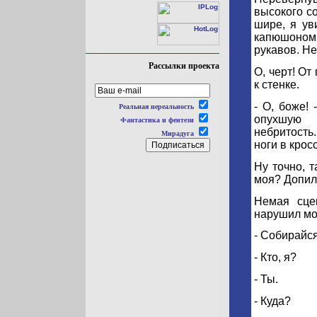
высокого со
шире, я ув
капюшоном
рукавов. Не
Рассылки проекта
О, черт! О
к стенке.
- О, боже!
Реальная нереальность
опухшую 
Фантастика и фентези
небритость
Мирадуга
ноги в крос
Ну точно, 
моя? Допилс
Немая сце
нарушил мо
- Собирайся
- Кто, я?
- Ты.
- Куда?