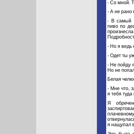
- Со мной. 
- А не рано
- В самый 
пиво по деш
произнесла
Подробност
- Но я ведь
- Одет ты у
- Не пойду 
Но не попал
Белая челюс
- Мне что, 
я тебя туда
Я обречен
заспиртов
плачевному
отвернулас
я нащупал 
Это была о