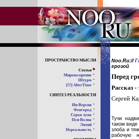
ПРОСТРАНСТВО МЫСЛИ
Noo.Ru://
Г
грозой
Статьи
Мировоззрение
Перед гр
Штурм
[!!!] AfterTime
Рассказ -
СИНТЕЗ РЕАЛЬНОСТИ
Сергей Ка
Ин-Версия
Фенгород
Серая луна
Тучи надви
Пси-Волна
таком виде
Литий
злоба и тя
Нереальность
рабочую 