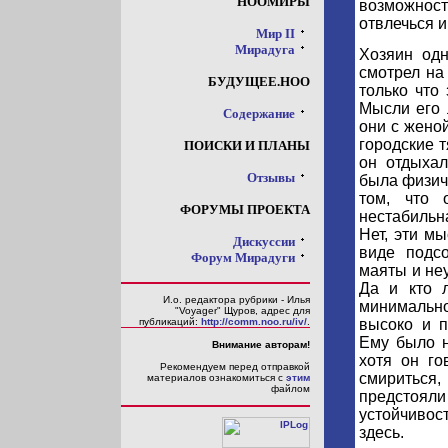
НООМИРЫ
возможнос
отвлечься и
Мир II
Мирадуга
Хозяин одн
смотрел на
БУДУЩЕЕ.НОО
только что
Мысли его 
Содержание
они с жено
городские т
ПОИСКИ И ПЛАНЫ
он отдыхал
Отзывы
была физич
том, что 
ФОРУМЫ ПРОЕКТА
нестабильна
Нет, эти м
Дискуссии
виде подсо
Форум Мирадуги
маяты и не
Да и кто 
И.о. редактора рубрики - Илья
минимальн
"Voyager" Щуров, адрес для
высоко и п
публикаций:
http://comm.noo.ru/iv/
.
Ему было н
Внимание авторам!
хотя он го
Рекомендуем перед отправкой
смириться
материалов ознакомиться с
этим
файлом
предстояли
устойчивос
здесь.