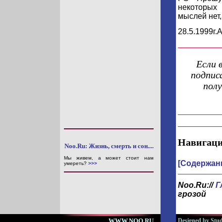
некоторых
мыслей нет,
28.5.1999г.
Если 
подпис
пол
Навигаци
Noo.Ru: Жизнь, смерть и сон....
Мы живем, а может стоит нам
[Содержан
умереть?
>>>
Noo.Ru://
Г
грозой
WWW.NOO.RU
Designed by Stud