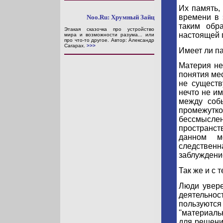
Их память, 
времени в 
Noo.Ru: Хрумный Зайц
таким обр
Этакая сказочка про устройство
настоящей п
мира и возможности разума... или
про что-то другое. Автор: Александр
Carapax.
>>>
Имеет ли п
Материя не
понятия мес
не сущест
нечто не и
между соб
промежут
бессмысл
пространст
данном м
следствен
заблуждени
Так же и с 
Люди увере
деятельнос
пользуются
''материаль
для решени