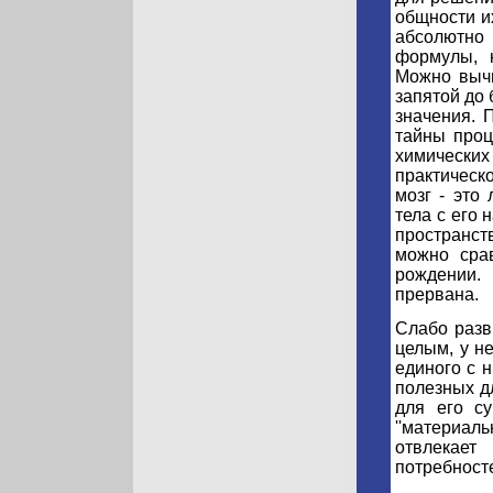
общности их
абсолютно
формулы, 
Можно вычи
запятой до 
значения. 
тайны проц
химически
практическ
мозг - это
тела с его
пространст
можно сра
рождении.
прервана.
Слабо разв
целым, у н
единого с 
полезных д
для его су
''материал
отвлекае
потребност