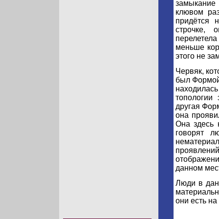
замыкание 
клювом раз
придётся 
строчке, 
перелетела
меньше кор
этого не за
Червяк, кот
был Формой
находилась
топологии
другая Фор
она проявил
Она здесь 
говорят л
нематериа
проявлений
отображен
данном мес
Люди в дан
материальн
они есть на