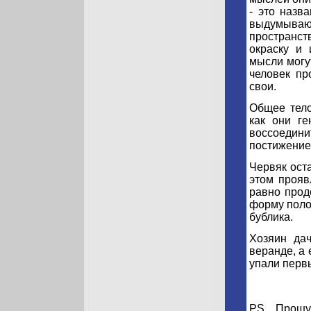
- это назва
выдумываю
пространст
окраску и 
мысли могут
человек пр
свои.
Общее тело
как они ге
воссоедини
постижение
Червяк ост
этом прояв
равно прод
форму полой
бублика.
Хозяин дач
веранде, а 
упали перв
PS Прошу