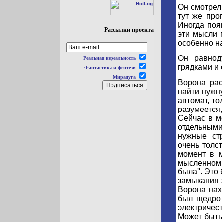
Он смотрел 
тут же про
Иногда поя
Рассылки проекта
эти мысли 
особенно н
Он равнод
Реальная нереальность
грядками и 
Фантастика и фентези
Мирадуга
Ворона рас
найти нужн
автомат, то
разумеется
Сейчас в м
отдельными
нужные ст
очень толст
момент в м
мысленном 
была''. Это
замыкания 
Ворона нах
был щедро 
электричес
Может быть,