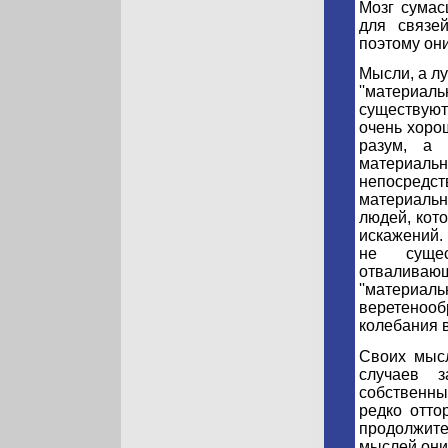
Мозг сумас
для связе
поэтому он
Мысли, а лу
''материал
существую
очень хоро
разум, а 
материал
непосредс
материаль
людей, кот
искажений.
не сущес
отвалив
''материа
веретенооб
колебания 
Своих мысл
случаев з
собственн
редко отто
продолжит
мыслей они 