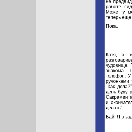
не предвид
работе сид
Может у ме
теперь еще и
Пока.
Катя, я в
разговари
чудовище. 
знакома". 
телефон. У
ручонками 
"Как дела?
день буду 
Сакрамента
и окончате
делать".
Бай! Я в за