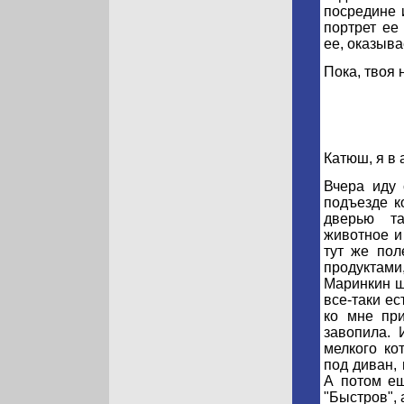
посредине 
портрет ее
ее, оказыва
Пока, твоя 
Катюш, я в 
Вчера иду 
подъезде к
дверью та
животное и
тут же пол
продуктами,
Маринкин ш
все-таки ес
ко мне при
завопила. 
мелкого ко
под диван, 
А потом ещ
"Быстров", 