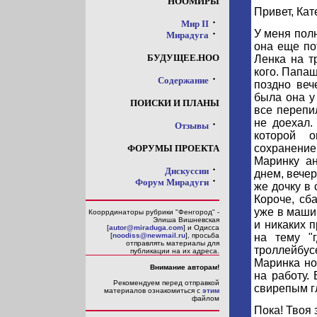
НООМИРЫ
Привет, Кат
Мир II
У меня пол
Мирадуга
она еще по
БУДУЩЕЕ.НОО
Ленка на т
кого. Папаш
Содержание
поздно веч
была она у
ПОИСКИ И ПЛАНЫ
все перепи
не доехал.
Отзывы
которой 
сохранение.
ФОРУМЫ ПРОЕКТА
Маринку ан
Дискуссии
днем, вечер
Форум Мирадуги
же дочку в 
Короче, сб
уже в машин
Кооррдинаторы рубрики "Фенгород" -
Элиша Вишневская
и никаких 
[
autor@miraduga.com
] и Одисса
на тему "
[
noodiss@newmail.ru
], просьба
отправлять материалы для
троллейбус
публикации на их адреса.
Маринка но
Внимание авторам!
на работу. 
Рекомендуем перед отправкой
свирепым г
материалов ознакомиться с
этим
файлом
Пока! Твоя