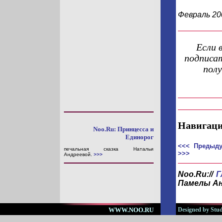
Февраль 20
Если 
подписат
пол
Навигаци
Noo.Ru: Принцесса и
Единорог
<<< Предыду
печальная сказка Натальи
>>>
Андреевой.
>>>
Noo.Ru://
Г
Памелы А
WWW.NOO.RU
Designed by Stud