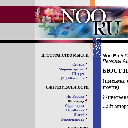
ПРОСТРАНСТВО МЫСЛИ
Noo.Ru://
Г
Памелы А
Статьи
Мировоззрение
БЮСТ П
Штурм
[!!!] AfterTime
(письма,
почте)
СИНТЕЗ РЕАЛЬНОСТИ
Живетьева
Ин-Версия
Фенгород
Серая луна
Сайт автор
Пси-Волна
Литий
Нереальность