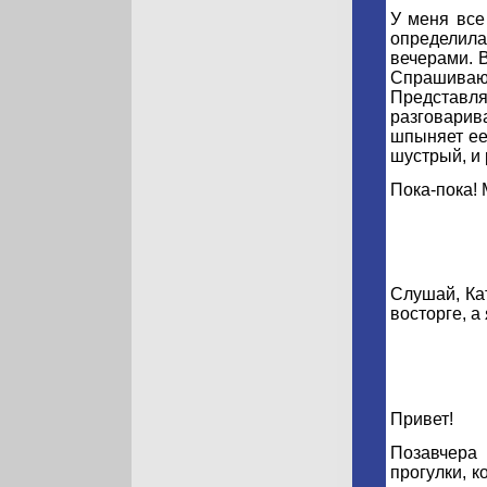
У меня все
определила
вечерами. 
Спрашиваю:
Представл
разговарив
шпыняет ее
шустрый, и 
Пока-пока! 
Слушай, Кат
восторге, а
Привет!
Позавчера
прогулки, к