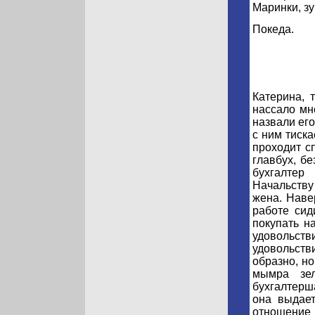
Маринки, зу
Покеда.
Катерина, 
нассало мн
назвали его
с ним тиска
проходит с
главбух, бе
бухгалтер
Начальству
жена. Наве
работе сид
покупать н
удовольств
удовольстви
образно, но
мымра зел
бухгалтерш
она выдает
отношение 