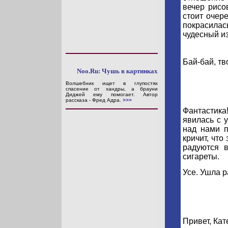
вечер рисо
стоит очер
покрасилас
чудесный и
Бай-бай, тв
Noo.Ru: Чушь в картинках
Волшебник ищет в глупостях
спасение от хандры, а брауни
Диджей ему помогает. Автор
рассказа - Фред Адра.
>>>
Фантастик
явилась с 
над нами п
кричит, что
радуются в
сигареты.
Усе. Ушла р
Привет, Кат