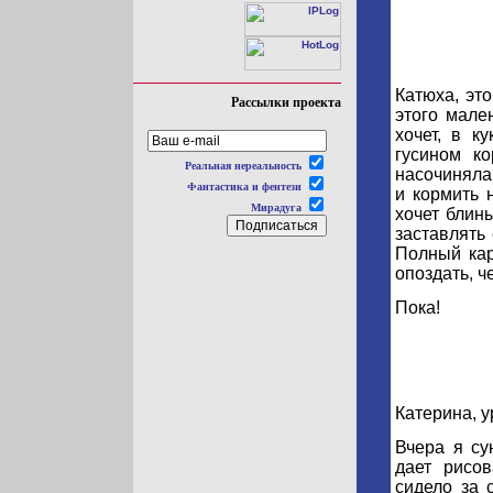
Катюха, эт
Рассылки проекта
этого мале
хочет, в к
гусином к
Реальная нереальность
насочиняла
Фантастика и фентези
и кормить 
Мирадуга
хочет блин
заставлять 
Полный кар
опоздать, ч
Пока!
Катерина, у
Вчера я су
дает рисо
сидело за 