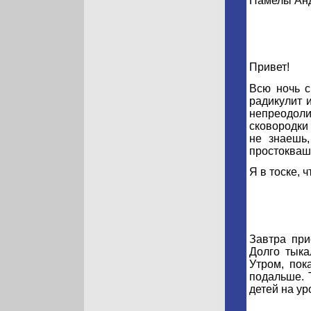
Памелы Анд
Привет!
Всю ночь с
радикулит 
непреодол
сковородки 
не знаешь
простоква
Я в тоске, 
Завтра при
Долго тыка
Утром, пок
подальше. 
детей на у