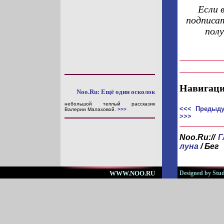
Если 
подписат
пол
Навигаци
Noo.Ru: Ещё один осколок
небольшой теплый рассказик
<<< Предыду
Валерии Малаховой.
>>>
>>>
Noo.Ru://
Г
луна
/
Бег
WWW.NOO.RU
Designed by Stud