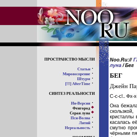
ПРОСТРАНСТВО МЫСЛИ
Noo.Ru://
Г
луна
/
Бег
Статьи
Мировоззрение
БЕГ
Штурм
[!!!] AfterTime
Джейн Пар
СИНТЕЗ РЕАЛЬНОСТИ
С-с-с!.. Фх-х-
Ин-Версия
Она бежала
Фенгород
скользкой
Серая луна
кристаллы 
Пси-Волна
касалась е
Литий
смутно про
Нереальность
чёрными пя