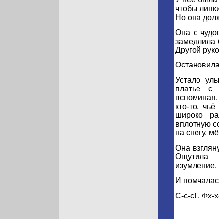
чтобы липки
Но она долж
Она с чудо
замедлила 
Другой руко
Остановила
Устало ул
платье с 
вспоминая, 
кто-то, чь
широко ра
вплотную со
на снегу, м
Она взгляну
Ощутила о
изумление.
И помчалас
С-с-с!.. Фх-х-