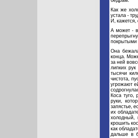
бёдрам.
Как же хол
устала - тру
И, кажется, 
А может - в
перепрыгну
покрытыми и
Она бежала
конца. Може
за ней вовс
липких рук 
тысячи кил
чистота, пу
угрожают ей
содрогнула
Коса туго, 
руки, кото
запястье, е
их обладате
холодный, 
крошить кос
как обладат
дальше в б