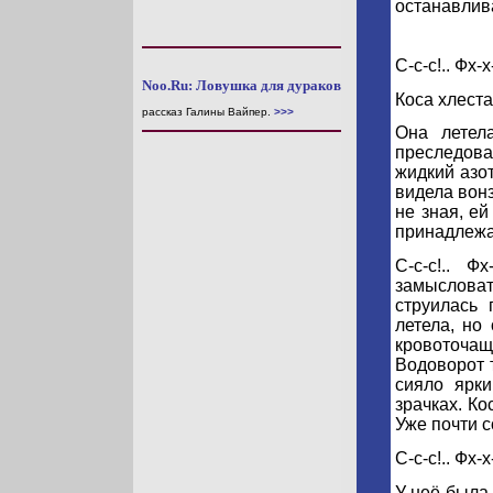
останавлива
С-с-с!.. Фх-х-
Noo.Ru: Ловушка для дураков
Коса хлеста
рассказ Галины Вайпер.
>>>
Она летел
преследова
жидкий азот
видела вон
не зная, ей
принадлежат
С-с-с!.. Ф
замысловат
струилась
летела, но
кровоточащ
Водоворот т
сияло ярк
зрачках. Ко
Уже почти 
С-с-с!.. Фх-х-
У неё была 