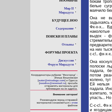
НООМИРЫ
бокам троп
белые суг
Мир II
маячило бе
Мирадуга
Она не ви
БУДУЩЕЕ.НОО
задыхаясь и
Фх-х-х... 
Содержание
наколотые 
выдох - фх
ПОИСКИ И ПЛАНЫ
стремител
Отзывы
предварите
на них тыся
ФОРУМЫ ПРОЕКТА
с-с!.. фх-х-х.
Дискуссии
Она коснул
Форум Мирадуги
полоски ль
падала, бе
потом рван
Кооррдинаторы рубрики "Фенгород" -
Элиша Вишневская
колено, ту
[
autor@miraduga.com
] и Одисса
[
noodiss@newmail.ru
], просьба
Ей нельзя 
отправлять материалы для
падала. Ин
публикации на их адреса.
взлетало, 
Внимание авторам!
упасть... Но
Рекомендуем перед отправкой
материалов ознакомиться с
этим
С-с-с!.. Фх
файлом
и ягодицам