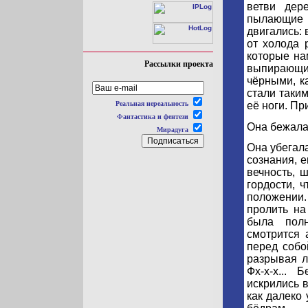
ветви дер
пылающие
двигались:
от холода 
которые на
Рассылки проекта
выпирающие
чёрными, ка
стали таким
её ноги. Пр
Реальная нереальность
Фантастика и фентези
Она бежала. С
Мирадуга
Она убегала
сознания, 
вечность, 
гордости, 
положении.
пролить на
была полн
смотрится
перед собо
разрывая л
Фх-х-х...
искрились в
как далеко 