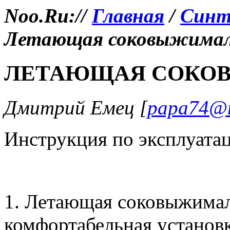
Noo.Ru://
Главная
/
Синт
Летающая соковыжима
ЛЕТАЮЩАЯ СОКО
Дмитрий Емец [
papa74@m
Инструкция по эксплуата
1. Летающая соковыжимал
комфортабельная установк