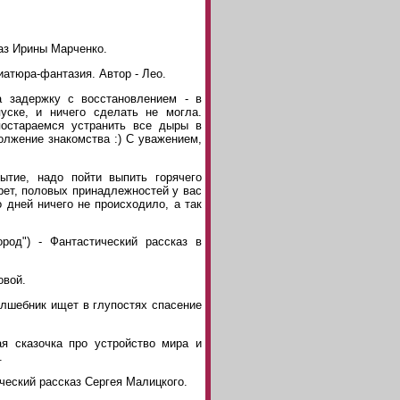
каз Ирины Марченко.
ниатюра-фантазия. Автор - Лео.
а задержку с восстановлением - в
уске, и ничего сделать не могла.
постараемся устранить все дыры в
олжение знакомства :) С уважением,
бытие, надо пойти выпить горячего
рет, половых принадлежностей у вас
о дней ничего не происходило, а так
ород") - Фантастический рассказ в
овой.
Волшебник ищет в глупостях спасение
кая сказочка про устройство мира и
.
ический рассказ Сергея Малицкого.