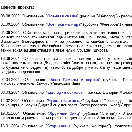
Новости проекта:
08.08.2005. Обновление: "
Осенняя сказка
" (рубрика "Фенгород") - расс
01.09.2004. Обновление: "
Все письма мира
" (рубрика "Фенгород") - ми
31.08.2004. Сайт восстановлен. Приносим посетителям извинения з
момент взлома техническая администрация, как назло, была в отп
Выражаем благодарность mhx за указание на ошибки в скриптах: 
безопасности в самое ближайшее время, после чего надеемся на прод
техническая администрация в лице Ильи "Voyager" Щурова.
18.08.2004. Ой, какая прелесть, нам взломали сайт! Ну, такое со
шоколаду с плюшками. Дяденька mhx (или тетенька, кто вас там разбе
по буквам не определить), спасибо за доброту - а то бы тут еще мног
глядишь - и движение.
02.04.2004. Обновление: "
Бюст Памелы Андерсен
" (рубрика "Фенг
письмах к подруге. Автор - Живетьева Инна.
08.03.2004. Обновление: "
Еще один осколок
" - рассказ Валерии Малах
12.02.2004. Обновление: "
Чушь в картинках
" (рубрика "Фенгород") - 
от хандры, а брауни Диджей ему помогает. Автор рассказа - Фред Адра.
19.01.2004. Обновление: "
Хрумный Зайц
" (рубрика "Статьи") - Эта
возможности разума... или про что-то другое. Автор: Александр Carapax
13.01.2004. Обновление: "
Старьевщик
" (рубрика "Фенгород") - фантаст